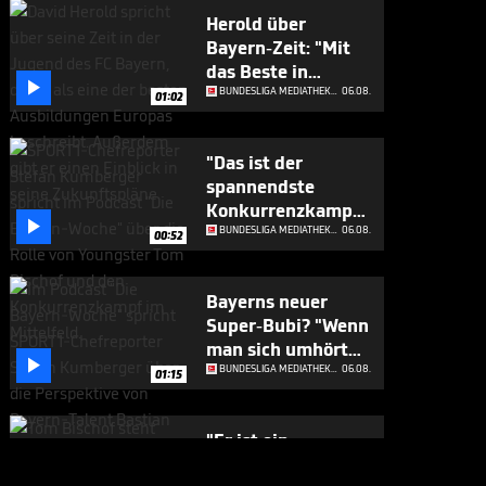
Herold über
Bayern-Zeit: "Mit
das Beste in

Europa"
BUNDESLIGA MEDIATHEK HIGHLIGHTS
06.08.
01:02
"Das ist der
spannendste
Konkurrenzkampf

beim FC Bayern"
BUNDESLIGA MEDIATHEK HIGHLIGHTS
06.08.
00:52
Bayerns neuer
Super-Bubi? "Wenn
man sich umhört

..."
BUNDESLIGA MEDIATHEK HIGHLIGHTS
06.08.
01:15
"Er ist ein
Geschenk für die