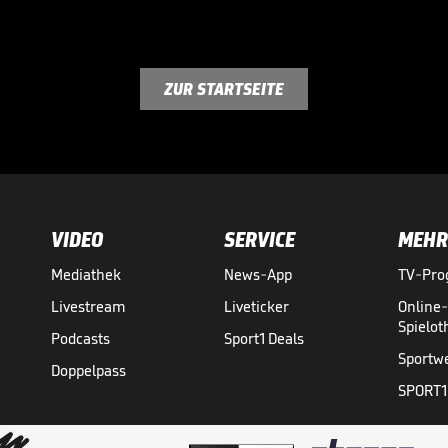
ZUR STARTSEITE
VIDEO
SERVICE
MEHR
Mediathek
News-App
TV-Pr
Livestream
Liveticker
Online
Spielo
Podcasts
Sport1 Deals
Sportw
Doppelpass
SPORT1