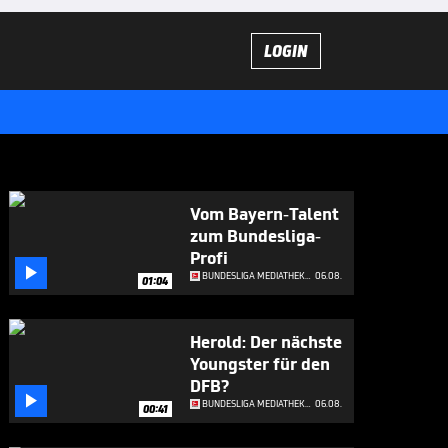
LOGIN
Vom Bayern-Talent
zum Bundesliga-
Profi

BUNDESLIGA MEDIATHEK HIGHLIGHTS
06.08.
01:04
Herold: Der nächste
Youngster für den
DFB?

BUNDESLIGA MEDIATHEK HIGHLIGHTS
06.08.
00:41