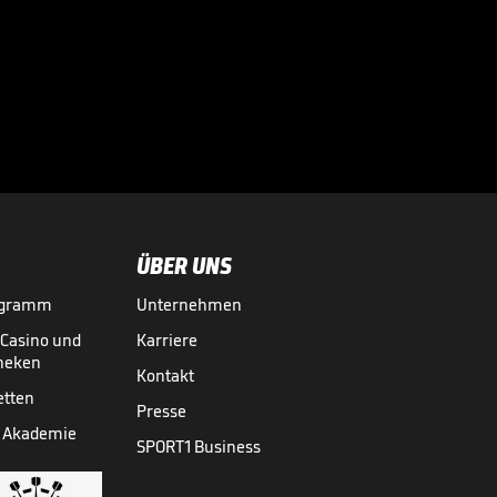
Sportdirektor
spricht Machtwort
bei BVB-Star

BUNDESLIGA MEDIATHEK HIGHLIGHTS
06.08.
00:34
ÜBER UNS
ogramm
Unternehmen
-Casino und
Karriere
theken
Kontakt
etten
Presse
 Akademie
SPORT1 Business