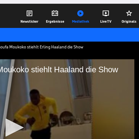





Newsticker
Ergebnisse
Mediathek
Live TV
Originals
oufa Moukoko stiehlt Erling Haaland die Show
oukoko stiehlt Haaland die Show
m BVB: Moukoko stiehlt
trainingslager des BVB die
annschaft einen Song zum Besten
 ihrer Kollegen...