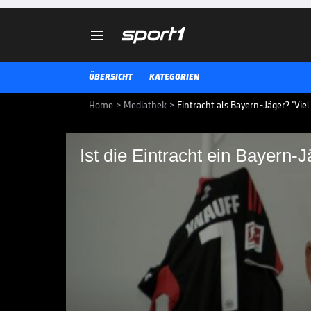

ÜBERSICHT
KATEGORIEN
Home
>
Mediathek
>
Eintracht als Bayern-Jäger? "Viel 
Ist die Eintracht ein Bayern-
Ist die Eintracht ein
Ansgar Knauff spielt seit drei Ja
spricht er über seine neue Rüc
die SGE tatsächlich Bayern-Jäge
BUNDESLIGA MEDIATHEK HIGHLIGHTS