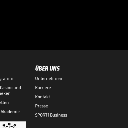
zum DJ - die
Spieler feiern ihn

ab
BUNDESLIGA MEDIATHEK HIGHLIGHTS
05.08.
01:38
ÜBER UNS
ogramm
Unternehmen
-Casino und
Karriere
theken
Kontakt
etten
Presse
 Akademie
SPORT1 Business