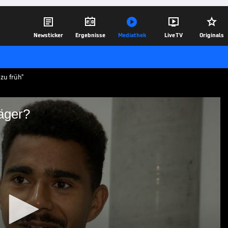





Newsticker
Ergebnisse
Mediathek
Live TV
Originals
zu früh"
Jäger?
 Bayern-Jäger?
hren für Eintracht Frankfurt. Im Interview
kennummer, die Champions League und ob
r Nummer eins ist.
11.09.25