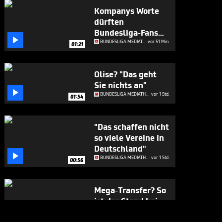
Kompanys Worte
dürften
Bundesliga-Fans

runtergehen wie Öl
BUNDESLIGA MEDIATHEK HIGHLIGHTS
vor 51 Min.
01:21
Olise? "Das geht
Sie nichts an"

BUNDESLIGA MEDIATHEK HIGHLIGHTS
vor 1 Std.
01:54
"Das schaffen nicht
so viele Vereine in
Deutschland"

BUNDESLIGA MEDIATHEK HIGHLIGHTS
vor 1 Std.
00:56
Mega-Transfer? So
ist der Stand bei
Diomande

BUNDESLIGA MEDIATHEK HIGHLIGHTS
05.08.