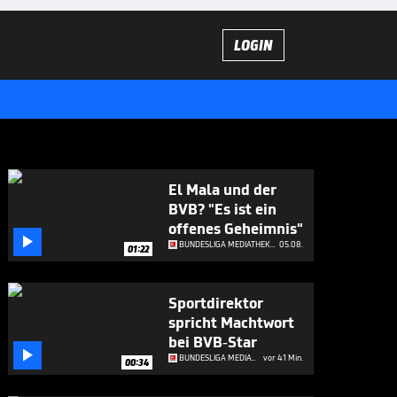
LOGIN
El Mala und der
BVB? "Es ist ein
offenes Geheimnis"

BUNDESLIGA MEDIATHEK HIGHLIGHTS
05.08.
01:22
Sportdirektor
spricht Machtwort
bei BVB-Star

BUNDESLIGA MEDIATHEK HIGHLIGHTS
vor 41 Min.
00:34