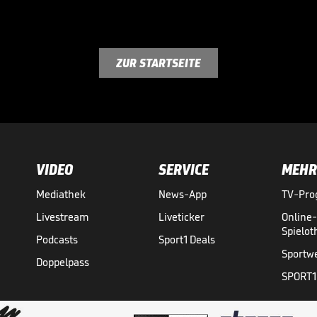
ZUR STARTSEITE
VIDEO
SERVICE
MEHR
Mediathek
News-App
TV-Pr
Livestream
Liveticker
Online
Spielo
Podcasts
Sport1 Deals
Sportw
Doppelpass
SPORT1