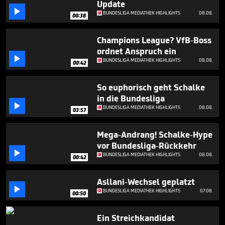
Update
1

minute,
BUNDESLIGA MEDIATHEK HIGHLIGHTS
08.08.
00:38
35
seconds
Champions League? VfB-Boss
ordnet Anspruch ein

BUNDESLIGA MEDIATHEK HIGHLIGHTS
08.08.
00:42
So euphorisch geht Schalke
in die Bundesliga

BUNDESLIGA MEDIATHEK HIGHLIGHTS
08.08.
03:57
Mega-Andrang! Schalke-Hype
vor Bundesliga-Rückkehr

BUNDESLIGA MEDIATHEK HIGHLIGHTS
08.08.
00:42
Asllani-Wechsel geplatzt

BUNDESLIGA MEDIATHEK HIGHLIGHTS
07.08.
00:50
Ein Streichkandidat