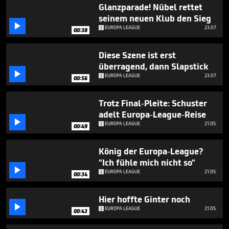
1
Glanzparade! Nübel rettet
minute,
seinem neuen Klub den Sieg
4

EUROPA LEAGUE
23.07.
seconds
00:38
Diese Szene ist erst
überragend, dann Slapstick

EUROPA LEAGUE
23.07.
00:56
Trotz Final-Pleite: Schuster
adelt Europa-League-Reise

EUROPA LEAGUE
21.05.
00:49
König der Europa-League?
"Ich fühle mich nicht so"

EUROPA LEAGUE
21.05.
00:34
Hier hoffte Ginter noch

EUROPA LEAGUE
21.05.
00:43