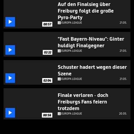
Auf den Finalsieg über
Freiburg folgt die große
Pyro-Party

EUROPA LEAGUE
21.05.
00:57
"Fast Bayern-Niveau": Ginter
huldigt Finalgegner

EUROPA LEAGUE
21.05.
02:22
Schuster hadert wegen dieser
Szene

EUROPA LEAGUE
21.05.
02:04
Finale verloren - doch
Freiburgs Fans feiern
trotzdem

EUROPA LEAGUE
20.05.
00:56