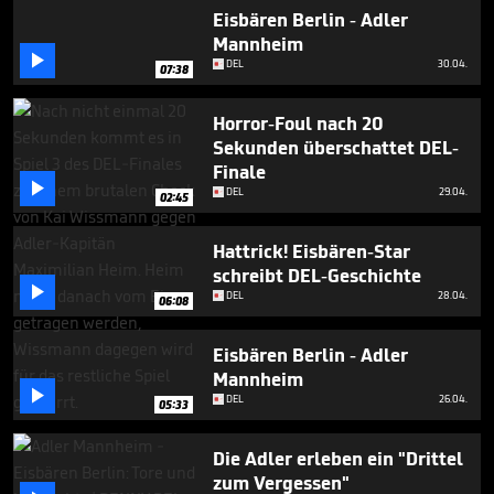
4
Eisbären Berlin - Adler
minutes,
Mannheim
49

seconds
DEL
30.04.
07:38
Horror-Foul nach 20
Sekunden überschattet DEL-
Finale

DEL
29.04.
02:45
Hattrick! Eisbären-Star
schreibt DEL-Geschichte

DEL
28.04.
06:08
Eisbären Berlin - Adler
Mannheim

DEL
26.04.
05:33
Die Adler erleben ein "Drittel
zum Vergessen"