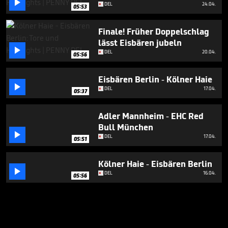

DEL
24.04.
05:53
Finale! Früher Doppelschlag
lässt Eisbären jubeln

DEL
20.04.
05:56
Eisbären Berlin - Kölner Haie

DEL
17.04.
05:37
Adler Mannheim - EHC Red
Bull München

DEL
17.04.
05:51
Kölner Haie - Eisbären Berlin

DEL
16.04.
05:56