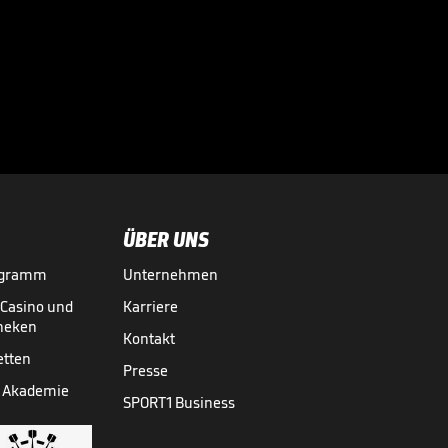
Große Worte nach
Final-Drama!

CHAMPIONS LEAGUE
30.05.
00:43
ÜBER UNS
ogramm
Unternehmen
-Casino und
Karriere
theken
Kontakt
etten
Presse
 Akademie
SPORT1 Business