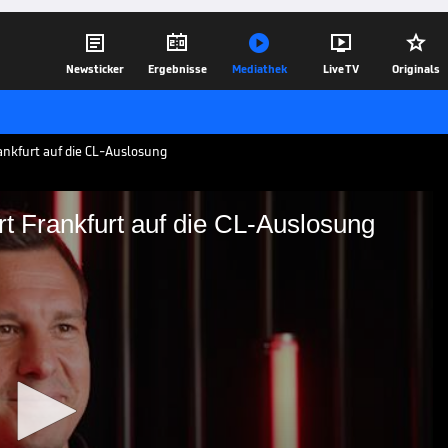





Newsticker
Ergebnisse
Mediathek
Live TV
Originals
ankfurt auf die CL-Auslosung
t Frankfurt auf die CL-Auslosung
 reagiert Frankfurt auf
ch in der Auslosung zur Ligaphase der
 Gegner zugeteilt bekommen. Darunter
es Wiedersehen.