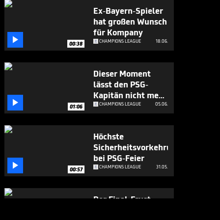
Ex-Bayern-Spieler
hat großen Wunsch
für Kompany

CHAMPIONS LEAGUE
18.06.
00:38
Dieser Moment
lässt den PSG-
Kapitän nicht mehr

los
CHAMPIONS LEAGUE
05.06.
01:06
Höchste
Sicherheitsvorkehrungen
bei PSG-Feier

CHAMPIONS LEAGUE
31.05.
00:57
Der Final-Frust
richtet sich auch an