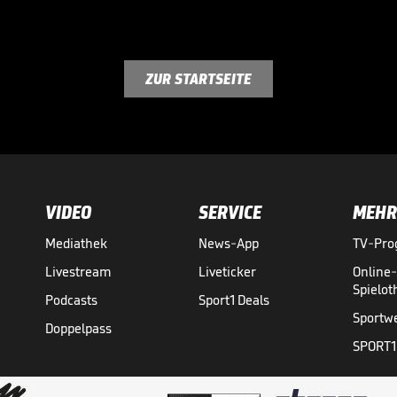
ZUR STARTSEITE
VIDEO
SERVICE
MEHR
Mediathek
News-App
TV-Pr
Livestream
Liveticker
Online
Spielo
Podcasts
Sport1 Deals
Sportw
Doppelpass
SPORT1