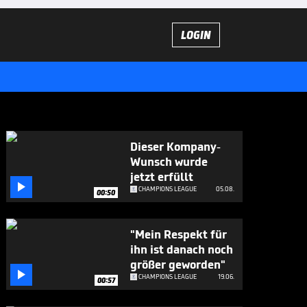
LOGIN
Dieser Kompany-
Wunsch wurde
jetzt erfüllt

CHAMPIONS LEAGUE
05.08.
00:50
"Mein Respekt für
ihn ist danach noch
größer geworden"

CHAMPIONS LEAGUE
19.06.
00:57