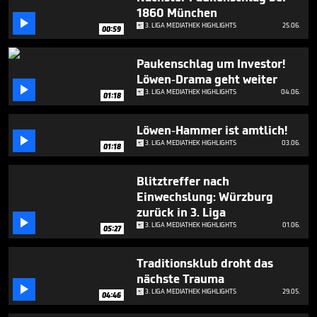
3
1860 München
minutes,

3. LIGA MEDIATHEK HIGHLIGHTS
25.06.
37
00:59
seconds
Paukenschlag um Investor!
Löwen-Drama geht weiter

3. LIGA MEDIATHEK HIGHLIGHTS
04.06.
01:18
Löwen-Hammer ist amtlich!

3. LIGA MEDIATHEK HIGHLIGHTS
03.06.
01:18
Blitztreffer nach
Einwechslung: Würzburg
zurück in 3. Liga

3. LIGA MEDIATHEK HIGHLIGHTS
01.06.
05:27
Traditionsklub droht das
nächste Trauma

3. LIGA MEDIATHEK HIGHLIGHTS
29.05.
04:46