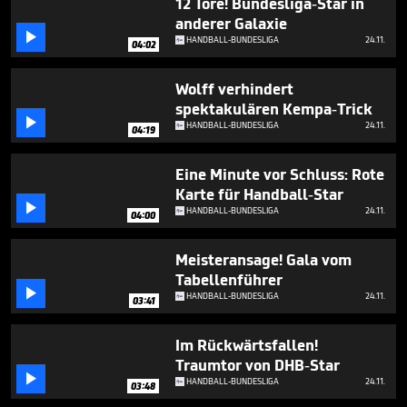
12 Tore! Bundesliga-Star in
2
anderer Galaxie
minutes,

12
HANDBALL-BUNDESLIGA
24.11.
04:02
seconds
Wolff verhindert
spektakulären Kempa-Trick

HANDBALL-BUNDESLIGA
24.11.
04:19
Eine Minute vor Schluss: Rote
Karte für Handball-Star

HANDBALL-BUNDESLIGA
24.11.
04:00
Meisteransage! Gala vom
Tabellenführer

HANDBALL-BUNDESLIGA
24.11.
03:41
Im Rückwärtsfallen!
Traumtor von DHB-Star

HANDBALL-BUNDESLIGA
24.11.
03:48