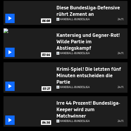
Diese Bundesliga-Defensive
rührt Zement an

HANDBALL-BUNDESLIGA
24.11.
06:08
Kantersieg und Gegner-Rot!
Wilde Partie im
Abstiegskampf

HANDBALL-BUNDESLIGA
24.11.
03:44
Krimi-Spiel! Die letzten fünf
Minuten entscheiden die
Partie

HANDBALL-BUNDESLIGA
24.11.
03:27
Irre 44 Prozent! Bundesliga-
Keeper wird zum
Matchwinner

HANDBALL-BUNDESLIGA
24.11.
04:36