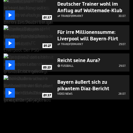
Deutscher Trainer wohl im
Anflug auf Woltemade-Klub

TRANSFERMARKT
30.07.

01:37
Für irre Millionensumme:
Liverpool will Bayern-Flirt

TRANSFERMARKT
29.07.

01:27
Reicht seine Aura?

FUSSBALL
29.07.

05:23
Bayern äußert sich zu
pikantem Díaz-Bericht

VIDEO NEWS
28.07.
01:37