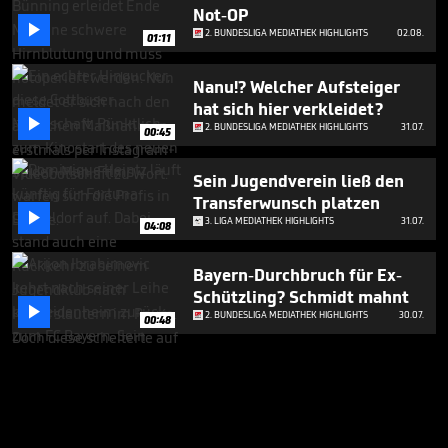
Not-OP

2. BUNDESLIGA MEDIATHEK HIGHLIGHTS
02.08.
01:11
Nanu!? Welcher Aufsteiger
hat sich hier verkleidet?

2. BUNDESLIGA MEDIATHEK HIGHLIGHTS
31.07.
00:45
Sein Jugendverein ließ den
Transferwunsch platzen

3. LIGA MEDIATHEK HIGHLIGHTS
31.07.
04:08
Bayern-Durchbruch für Ex-
Schützling? Schmidt mahnt

2. BUNDESLIGA MEDIATHEK HIGHLIGHTS
30.07.
00:48