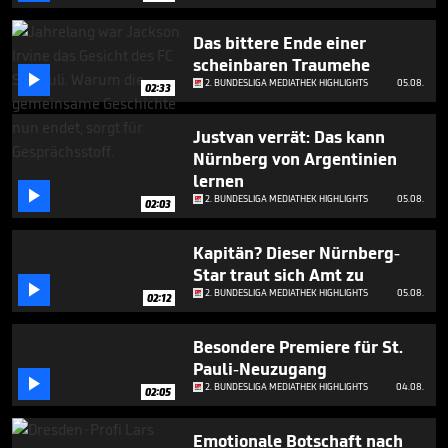
minutes,
3
seconds
Das bittere Ende einer
scheinbaren Traumehe

2. BUNDESLIGA MEDIATHEK HIGHLIGHTS
05.08.
02:33
Justvan verrät: Das kann
Nürnberg von Argentinien
lernen

2. BUNDESLIGA MEDIATHEK HIGHLIGHTS
05.08.
02:03
Kapitän? Dieser Nürnberg-
Star traut sich Amt zu

2. BUNDESLIGA MEDIATHEK HIGHLIGHTS
05.08.
02:12
Besondere Premiere für St.
Pauli-Neuzugang

2. BUNDESLIGA MEDIATHEK HIGHLIGHTS
04.08.
02:05
Emotionale Botschaft nach