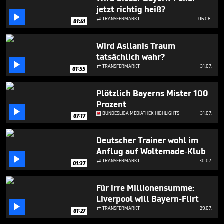
2
jetzt richtig heiß?
minutes,

TRANSFERMARKT
06.08.

58
01:41
seconds
Wird Asllanis Traum
tatsächlich wahr?

TRANSFERMARKT
31.07.

01:55
Plötzlich Bayerns Mister 100
Prozent

BUNDESLIGA MEDIATHEK HIGHLIGHTS
31.07.
07:17
Deutscher Trainer wohl im
Anflug auf Woltemade-Klub

TRANSFERMARKT
30.07.

01:37
Für irre Millionensumme:
Liverpool will Bayern-Flirt

TRANSFERMARKT
29.07.

01:27