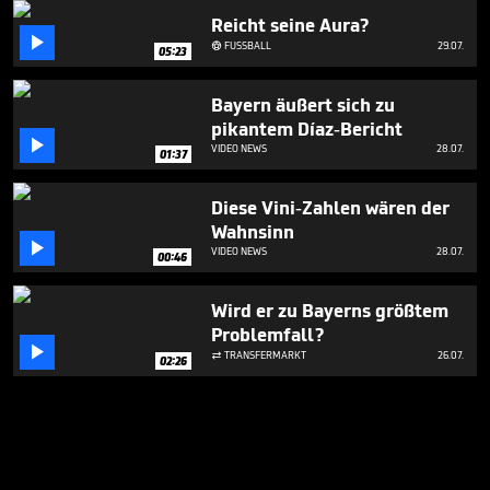
Reicht seine Aura?

FUSSBALL
29.07.

05:23
Bayern äußert sich zu
pikantem Díaz-Bericht

VIDEO NEWS
28.07.
01:37
Diese Vini-Zahlen wären der
Wahnsinn

VIDEO NEWS
28.07.
00:46
Wird er zu Bayerns größtem
Problemfall?

TRANSFERMARKT
26.07.

02:26