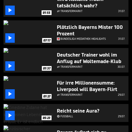
2
tatsächlich wahr?
minutes,

TRANSFERMARKT
31.07.

58
01:55
seconds
Plötzlich Bayerns Mister 100
Prozent

BUNDESLIGA MEDIATHEK HIGHLIGHTS
31.07.
07:17
Deutscher Trainer wohl im
Anflug auf Woltemade-Klub

TRANSFERMARKT
30.07.

01:37
Für irre Millionensumme:
Liverpool will Bayern-Flirt

TRANSFERMARKT
29.07.

01:27
Reicht seine Aura?

FUSSBALL
29.07.

05:23