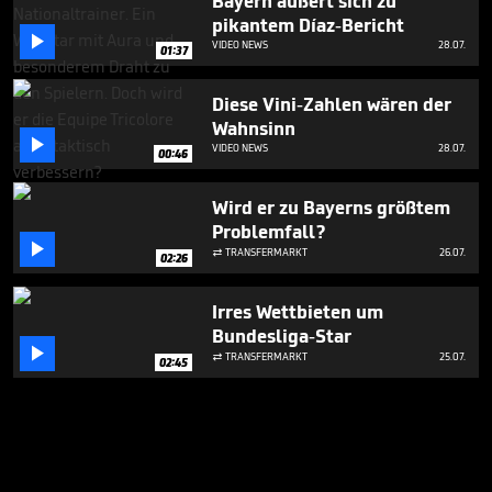
Bayern äußert sich zu
pikantem Díaz-Bericht

VIDEO NEWS
28.07.
01:37
Diese Vini-Zahlen wären der
Wahnsinn

VIDEO NEWS
28.07.
00:46
Wird er zu Bayerns größtem
Problemfall?

TRANSFERMARKT
26.07.

02:26
Irres Wettbieten um
Bundesliga-Star

TRANSFERMARKT
25.07.

02:45