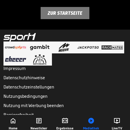
ZUR STARTSEITE
Impressum
Datenschutzhinweise
Datenschutzeinstellungen
Nutzungsbedingungen
Nutzung mit Werbung beenden
Barrierefreiheit





Copyright ©
2026
Sport1 GmbH. Alle Rechte vorbehalten.
Home
Newsticker
Ergebnisse
Mediathek
Live TV