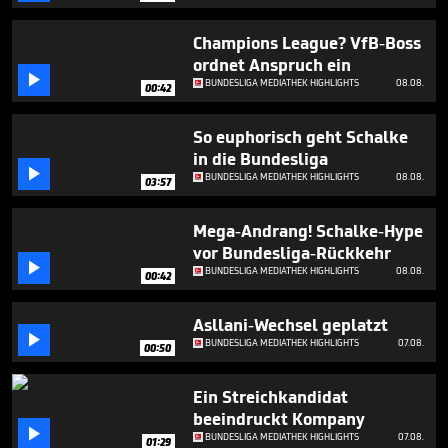
minute,
4
seconds
Champions League? VfB-Boss
ordnet Anspruch ein

BUNDESLIGA MEDIATHEK HIGHLIGHTS
08.08.
00:42
So euphorisch geht Schalke
in die Bundesliga

BUNDESLIGA MEDIATHEK HIGHLIGHTS
08.08.
03:57
Mega-Andrang! Schalke-Hype
vor Bundesliga-Rückkehr

BUNDESLIGA MEDIATHEK HIGHLIGHTS
08.08.
00:42
Asllani-Wechsel geplatzt

BUNDESLIGA MEDIATHEK HIGHLIGHTS
07.08.
00:50
Ein Streichkandidat
beeindruckt Kompany

BUNDESLIGA MEDIATHEK HIGHLIGHTS
07.08.
01:29