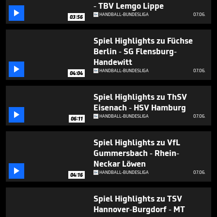
3
- TBV Lemgo Lippe

minutes,
HANDBALL-BUNDESLIGA
07.06.
03:56
16
seconds
Spiel Highlights zu Füchse
Berlin - SG Flensburg-
Handewitt

HANDBALL-BUNDESLIGA
07.06.
04:04
Spiel Highlights zu ThSV
Eisenach - HSV Hamburg

HANDBALL-BUNDESLIGA
07.06.
06:11
Spiel Highlights zu VfL
Gummersbach - Rhein-
Neckar Löwen

HANDBALL-BUNDESLIGA
07.06.
04:16
Spiel Highlights zu TSV
Hannover-Burgdorf - MT