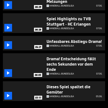
Melsungen

HANDBALL-BUNDESLIGA
07.06.
06:29
Spiel Highlights zu TVB
Stuttgart - HC Erlangen

HANDBALL-BUNDESLIGA
07.06.
06:28
Unfassbares Abstiegs-Drama!

HANDBALL-BUNDESLIGA
07.06.
04:21
Drama! Entscheidung fällt
sechs Sekunden vor dem
Ende

HANDBALL-BUNDESLIGA
07.06.
06:05
Dieses Spiel spaltet die
Gemüter

HANDBALL-BUNDESLIGA
05.06.
03:11