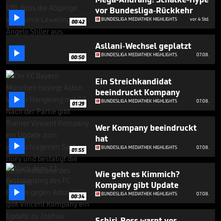
minutes,
vor Bundesliga-Rückkehr
4

seconds
BUNDESLIGA MEDIATHEK HIGHLIGHTS
vor 4 Std.
00:42
Asllani-Wechsel geplatzt

BUNDESLIGA MEDIATHEK HIGHLIGHTS
07.08.
00:50
Ein Streichkandidat
beeindruckt Kompany

BUNDESLIGA MEDIATHEK HIGHLIGHTS
07.08.
01:29
Wer Kompany beeindruckt
hat

BUNDESLIGA MEDIATHEK HIGHLIGHTS
07.08.
01:55
Wie geht es Kimmich?
Kompany gibt Update

BUNDESLIGA MEDIATHEK HIGHLIGHTS
07.08.
00:34
Schiri-Boss warnt vor