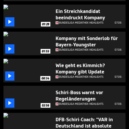
minutes,
47
Ein Streichkandidat
seconds
beeindruckt Kompany

BUNDESLIGA MEDIATHEK HIGHLIGHTS
07.08.
01:29
Kompany mit Sonderlob für
Bayern-Youngster

BUNDESLIGA MEDIATHEK HIGHLIGHTS
07.08.
01:55
Wie geht es Kimmich?
Kompany gibt Update

BUNDESLIGA MEDIATHEK HIGHLIGHTS
07.08.
00:34
Schiri-Boss warnt vor
Regeländerungen

BUNDESLIGA MEDIATHEK HIGHLIGHTS
07.08.
02:56
DFB-Schiri-Coach: "VAR in
Deutschland ist absolute