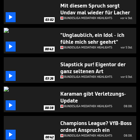
2
Mit diesem Spruch sorgt
minutes,
Undav mal wieder für Lacher
4

seconds
BUNDESLIGA MEDIATHEK HIGHLIGHTS
vor 4 Std.
03:02
"Unglaublich, ein Idol - ich
fühle mich sehr geehrt"

BUNDESLIGA MEDIATHEK HIGHLIGHTS
vor 5 Std.
00:43
Slapstick pur! Eigentor der
ganz seltenen Art

BUNDESLIGA MEDIATHEK HIGHLIGHTS
vor 6 Std.
03:26
Karaman gibt Verletzungs-
Update

BUNDESLIGA MEDIATHEK HIGHLIGHTS
08.08.
00:38
Champions League? VfB-Boss
ordnet Anspruch ein

BUNDESLIGA MEDIATHEK HIGHLIGHTS
08.08.
00:42