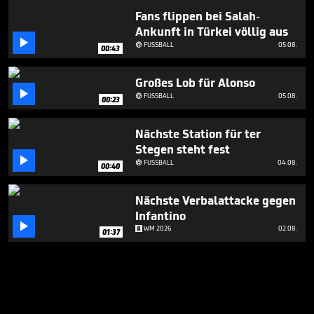
Fans flippen bei Salah-
Ankunft in Türkei völlig aus

FUSSBALL
05.08.

00:43
Großes Lob für Alonso

FUSSBALL
05.08.

00:23
Nächste Station für ter
Stegen steht fest

FUSSBALL
04.08.

00:40
Nächste Verbalattacke gegen
Infantino

WM 2026
02.08.
01:37