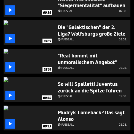
minutes,
"Siegermentalität" aufbauen
12

seconds
FUSSBALL
07.08.

00:36
Die "Galaktischen" der 2.
Liga? Wolfsburgs große Ziele

FUSSBALL
06.08.

03:17
"Real kommt mit
unmoralischem Angebot"

FUSSBALL
06.08.

02:26
So will Spalletti Juventus
zurück an die Spitze führen

FUSSBALL
05.08.

00:50
Mudryk-Comeback? Das sagt
Alonso

FUSSBALL
05.08.

00:33