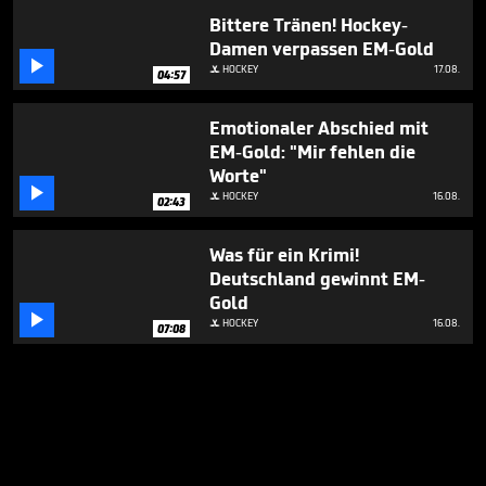
Bittere Tränen! Hockey-
Damen verpassen EM-Gold

HOCKEY
17.08.

04:57
Emotionaler Abschied mit
EM-Gold: "Mir fehlen die
Worte"

HOCKEY
16.08.

02:43
Was für ein Krimi!
Deutschland gewinnt EM-
Gold

HOCKEY
16.08.

07:08