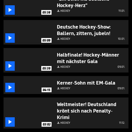
minutes,
Hockey-Herz"
19

seconds
HOCKEY
11.01.

05:38
Deutsche Hockey-Show:
Ballern, zittern, jubeln!

HOCKEY
10.01.

05:09
Halbfinale! Hockey-Männer
mit nächster Gala

HOCKEY
09.01.

05:39
Kerner-Sohn mit EM-Gala

HOCKEY
09.01.

04:15
Weltmeister! Deutschland
krönt sich nach Penalty-
Krimi

HOCKEY
11.12.

03:02