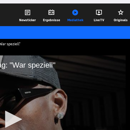





Newsticker
Ergebnisse
Mediathek
Live TV
Originals
War speziell"
g: "War speziell"
eburtstag: "War speziell"
eutschen Basketball-
er und feierte im Anschluss mit dem
Der 32-Jährige berichtet von einer
15.09.25