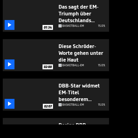
Das sagt der EM-
Triumph über
Deutschlands

Basketball-
BASKETBALL-EM
15.09.
01:34
Zukunft aus
Diese Schröder-
Worte gehen unter
die Haut

BASKETBALL-EM
15.09.
02:00
DBB-Star widmet
EM-Titel
besonderem

Menschen
BASKETBALL-EM
15.09.
02:07
Rosige DBB-
Zukunft? "Das sind