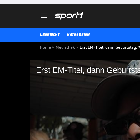

ÜBERSICHT
KATEGORIEN
Home
>
Mediathek
>
Erst EM-Titel, dann Geburtstag: "
Erst EM-Titel, dann Geburtsta
Erst EM-Titel, dann G
Dennis Schröder wurde mit der d
Nationalmannschaft Europameist
Titel in seinen Geburtstag rein. 
"speziellen" Erfahrung.
BASKETBALL-EM