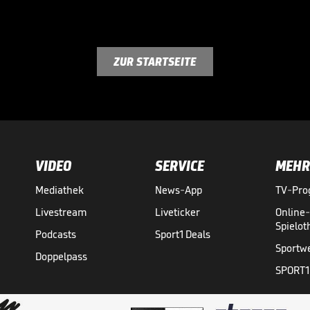
ZUR STARTSEITE
VIDEO
SERVICE
MEHR
Mediathek
News-App
TV-Pr
Livestream
Liveticker
Online
Spielo
Podcasts
Sport1 Deals
Sportw
Doppelpass
SPORT1