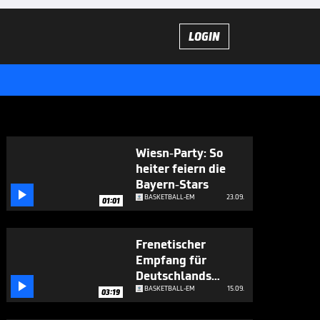
LOGIN
Wiesn-Party: So
heiter feiern die
Bayern-Stars

BASKETBALL-EM
23.09.
01:01
Frenetischer
Empfang für
Deutschlands

Riesen
BASKETBALL-EM
15.09.
03:19