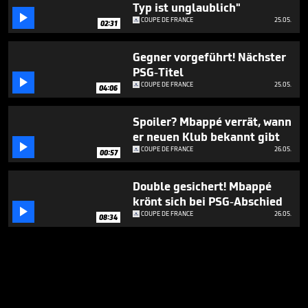
Typ ist unglaublich"

COUPE DE FRANCE
25.05.
02:31
Gegner vorgeführt! Nächster
PSG-Titel

COUPE DE FRANCE
25.05.
04:06
Spoiler? Mbappé verrät, wann
er neuen Klub bekannt gibt

COUPE DE FRANCE
26.05.
00:57
Double gesichert! Mbappé
krönt sich bei PSG-Abschied

COUPE DE FRANCE
26.05.
08:34