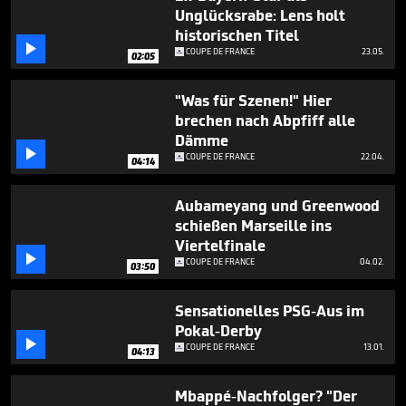
seconds
Unglücksrabe: Lens holt
historischen Titel

COUPE DE FRANCE
23.05.
02:05
"Was für Szenen!" Hier
brechen nach Abpfiff alle
Dämme

COUPE DE FRANCE
22.04.
04:14
Aubameyang und Greenwood
schießen Marseille ins
Viertelfinale

COUPE DE FRANCE
04.02.
03:50
Sensationelles PSG-Aus im
Pokal-Derby

COUPE DE FRANCE
13.01.
04:13
Mbappé-Nachfolger? "Der