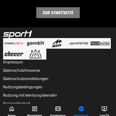
ZUR STARTSEITE
Impressum
Datenschutzhinweise
Datenschutzeinstellungen
Nutzungsbedingungen
Nutzung mit Werbung beenden
Barrierefreiheit





Copyright ©
2026
Sport1 GmbH. Alle Rechte vorbehalten.
Home
Newsticker
Ergebnisse
Mediathek
Live TV