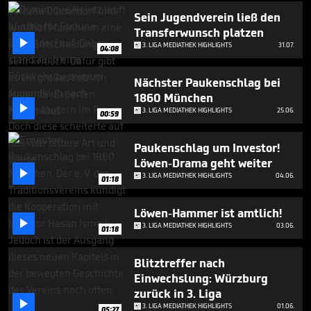
minutes,
26
Sein Jugendverein ließ den
seconds
Transferwunsch platzen

3. LIGA MEDIATHEK HIGHLIGHTS
31.07.
04:08
Nächster Paukenschlag bei
1860 München

3. LIGA MEDIATHEK HIGHLIGHTS
25.06.
00:59
Paukenschlag um Investor!
Löwen-Drama geht weiter

3. LIGA MEDIATHEK HIGHLIGHTS
04.06.
01:18
Löwen-Hammer ist amtlich!

3. LIGA MEDIATHEK HIGHLIGHTS
03.06.
01:18
Blitztreffer nach
Einwechslung: Würzburg
zurück in 3. Liga

3. LIGA MEDIATHEK HIGHLIGHTS
01.06.
05:27