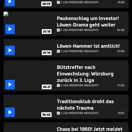

5
3. LIGA MEDIATHEK HIGHLIGHTS
25.06.
00:59
minutes,
23
seconds
Paukenschlag um Investor!
Löwen-Drama geht weiter

3. LIGA MEDIATHEK HIGHLIGHTS
04.06.
01:18
Löwen-Hammer ist amtlich!

3. LIGA MEDIATHEK HIGHLIGHTS
03.06.
01:18
Blitztreffer nach
Einwechslung: Würzburg
zurück in 3. Liga

3. LIGA MEDIATHEK HIGHLIGHTS
01.06.
05:27
Traditionsklub droht das
nächste Trauma

3. LIGA MEDIATHEK HIGHLIGHTS
29.05.
04:46
Chaos bei 1860! Jetzt meldet