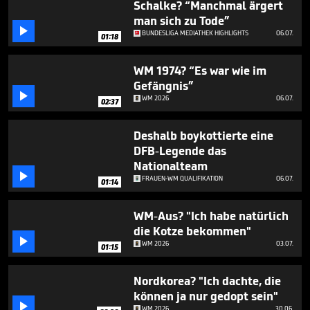
Schalke? “Manchmal ärgert
man sich zu Tode”

BUNDESLIGA MEDIATHEK HIGHLIGHTS
06.07.
01:18
WM 1974? “Es war wie im
Gefängnis”

WM 2026
06.07.
02:37
Deshalb boykottierte eine
DFB-Legende das
Nationalteam

FRAUEN-WM QUALIFIKATION
06.07.
01:14
WM-Aus? "Ich habe natürlich
die Kotze bekommen"

WM 2026
03.07.
01:15
Nordkorea? "Ich dachte, die
können ja nur gedopt sein"

WM 2026
30.06.