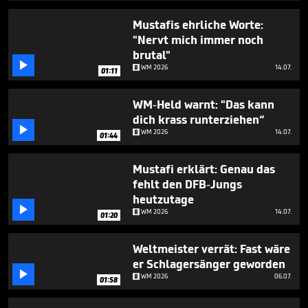
2
minutes,
Mustafis ehrliche Worte:
36
"Nervt mich immer noch
seconds
brutal"

WM 2026
14.07.
01:11
WM-Held warnt: "Das kann
dich krass runterziehen“

WM 2026
14.07.
01:44
Mustafi erklärt: Genau das
fehlt den DFB-Jungs
heutzutage

WM 2026
14.07.
01:20
Weltmeister verrät: Fast wäre
er Schlagersänger geworden

WM 2026
06.07.
01:58