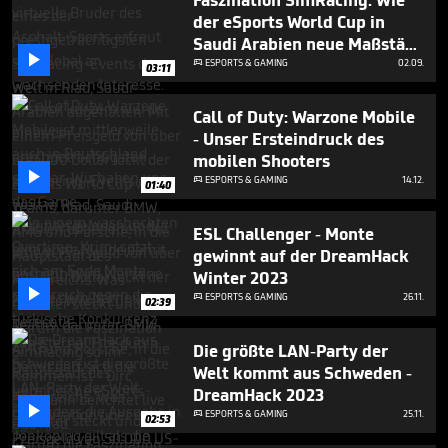
Faszination SimRacing: Wie
seconds
der eSports World Cup in
Saudi Arabien neue Maßstäbe

setzt
ESPORTS & GAMING
02.09.

03:11
Call of Duty: Warzone Mobile
- Unser Ersteindruck des
mobilen Shooters

ESPORTS & GAMING
14.12.

01:40
ESL Challenger - Monte
gewinnt auf der DreamHack
Winter 2023

ESPORTS & GAMING
26.11.

02:39
Die größte LAN-Party der
Welt kommt aus Schweden -
DreamHack 2023

ESPORTS & GAMING
25.11.

02:53