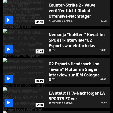
Counter-Strike 2 - Valve
veröffentlicht Global-
Offensive-Nachfolger

ESPORTS & GAMING
29.09.

03:55
Nemanja "huNter-" Kovač im
SPORT1-Interview "G2
Esports war einfach das

bessere Team"
CS2
08.08.
01:45
G2 Esports Headcoach Jan
"Swani" Müller im Sieger-
Interview zur IEM Cologne

2023
CS2
07.08.
03:08
EA stellt FIFA-Nachfolger EA
SPORTS FC vor

ESPORTS & GAMING
19.07.

04:01