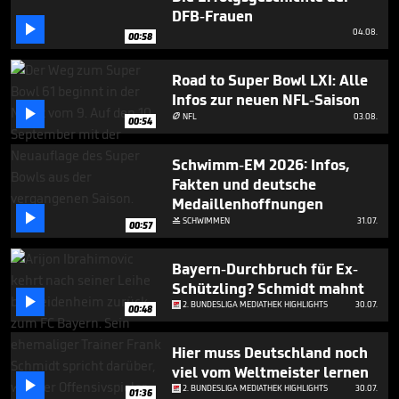
minute,
DFB-Frauen
14

04.08.
seconds
00:58
Road to Super Bowl LXI: Alle
Infos zur neuen NFL-Saison

NFL
03.08.

00:54
Schwimm-EM 2026: Infos,
Fakten und deutsche
Medaillenhoffnungen

SCHWIMMEN
31.07.

00:57
Bayern-Durchbruch für Ex-
Schützling? Schmidt mahnt

2. BUNDESLIGA MEDIATHEK HIGHLIGHTS
30.07.
00:48
Hier muss Deutschland noch
viel vom Weltmeister lernen

2. BUNDESLIGA MEDIATHEK HIGHLIGHTS
30.07.
01:36