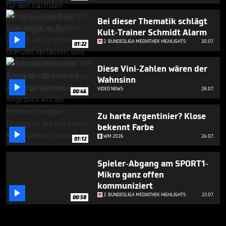
Bei dieser Thematik schlägt
Kult-Trainer Schmidt Alarm

2. BUNDESLIGA MEDIATHEK HIGHLIGHTS
30.07.
01:22
Diese Vini-Zahlen wären der
Wahnsinn

VIDEO NEWS
28.07.
00:46
Zu harte Argentinier? Klose
bekennt Farbe

WM 2026
24.07.
01:12
Spieler-Abgang am SPORT1-
Mikro ganz offen
kommuniziert

2. BUNDESLIGA MEDIATHEK HIGHLIGHTS
23.07.
00:58