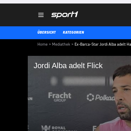

ÜBERSICHT
KATEGORIEN
Home
>
Mediathek
>
Ex-Barca-Star Jordi Alba adelt H
Jordi Alba adelt Flick
Jordi Alba adelt Flic
Der FC Barcelona hat das nation
Jordi Alba hat nun die Protagon
geadelt