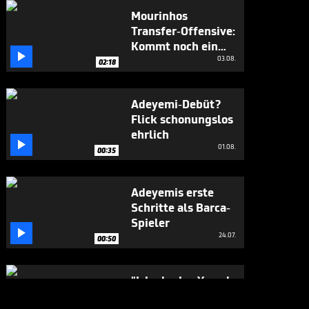
Mourinhos
Transfer-Offensive:
Kommt noch ein

Weltmeister?
03.08.
02:18
Adeyemi-Debüt?
Flick schonungslos
ehrlich

01.08.
00:35
Adeyemis erste
Schritte als Barca-
Spieler

24.07.
00:50
"Ich glaube, Yamal
wäre nicht böse,