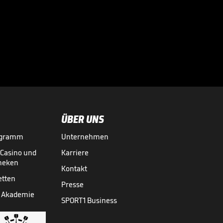
Mourinho: "Das ist
für mich eine Art
Mission"

10.07.
00:59
ÜBER UNS
ogramm
Unternehmen
-Casino und
Karriere
theken
Kontakt
etten
Presse
 Akademie
SPORT1 Business