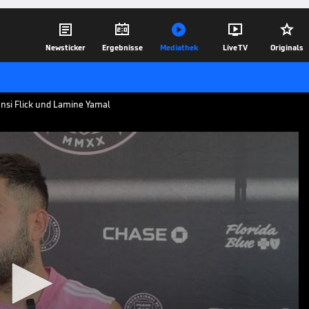





Newsticker
Ergebnisse
Mediathek
Live TV
Originals
ansi Flick und Lamine Yamal
k
ale Triple gewonnen. Ex-Barcelona-Star
isten Hansi Flick und Lamine Yamal
17.05.25