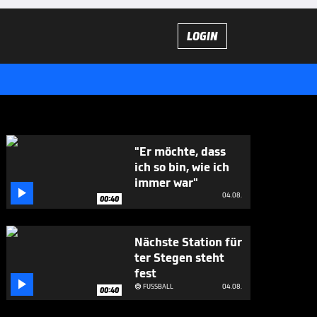
LOGIN
"Er möchte, dass
ich so bin, wie ich
immer war"

04.08.
00:40
Nächste Station für
ter Stegen steht
fest

FUSSBALL
04.08.

00:40