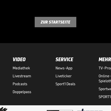
ZUR STARTSEITE
VIDEO
SERVICE
MEHR
Mediathek
News-App
TV-Pr
Livestream
Liveticker
Online
Spielo
Podcasts
Sport1 Deals
Sportw
Doppelpass
SPORT1