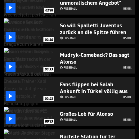
unmoralischem Angebot"
58

seconds
FUSSBALL
06.08.

02:26
So will Spalletti Juventus
zurück an die Spitze führen

FUSSBALL
05.08.

00:50
Mudryk-Comeback? Das sagt
Alonso

FUSSBALL
05.08.

00:33
Fans flippen bei Salah-
Ankunft in Türkei völlig aus

FUSSBALL
05.08.

00:43
Großes Lob für Alonso

FUSSBALL
05.08.

00:23
Nächste Station für ter