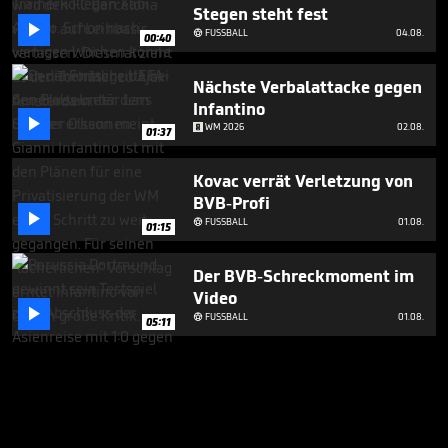
Stegen steht fest

FUSSBALL
04.08.

00:40
Nächste Verbalattacke gegen
Infantino

WM 2026
02.08.
01:37
Kovac verrät Verletzung von
BVB-Profi

FUSSBALL
01.08.

01:15
Der BVB-Schreckmoment im
Video

FUSSBALL
01.08.

05:11