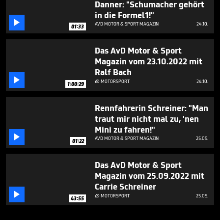
Danner: "Schumacher gehört
in die Formel1!"

AVD MOTOR & SPORT MAGAZIN
24.10.
01:33
Das AvD Motor & Sport
Magazin vom 23.10.2022 mit
Ralf Bach

MOTORSPORT
24.10.

1:00:29
Rennfahrerin Schreiner: "Man
traut mir nicht mal zu, 'nen
Mini zu fahren!"

AVD MOTOR & SPORT MAGAZIN
25.09.
01:22
Das AvD Motor & Sport
Magazin vom 25.09.2022 mit
Carrie Schreiner

MOTORSPORT
25.09.

43:55