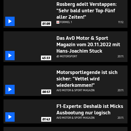
1
Rosberg adelt Verstappen:
minute,
"Sehr bald unter Top-Fünf
8
aller Zeiten!"
seconds

FORMEL 1
11.12.
01:09
Das AvD Motor & Sport
Magazin vom 20.11.2022 mit
Hans-Joachim Stuck

MOTORSPORT
20.11.

45:33
Motorsportlegende ist sich
sicher: "Vettel wird
wiederkommen!"

AVD MOTOR & SPORT MAGAZIN
20.11.
00:57
F1-Experte: Deshalb ist Micks
Ausbootung nur logisch

AVD MOTOR & SPORT MAGAZIN
20.11.
01:43