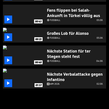
Fans flippen bei Salah-
Ankunft in Türkei völlig aus

FUSSBALL
05.08.

00:43
Großes Lob für Alonso

FUSSBALL
05.08.

00:23
Nächste Station für ter
Stegen steht fest

FUSSBALL
04.08.

00:40
Nächste Verbalattacke gegen
Infantino

WM 2026
02.08.
01:37