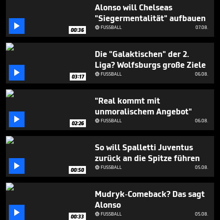
3
Alonso will Chelseas
minutes,
"Siegermentalität" aufbauen
25

seconds
FUSSBALL
07.08.

00:36
Die "Galaktischen" der 2.
Liga? Wolfsburgs große Ziele

FUSSBALL
06.08.

03:17
"Real kommt mit
unmoralischem Angebot"

FUSSBALL
06.08.

02:26
So will Spalletti Juventus
zurück an die Spitze führen

FUSSBALL
05.08.

00:50
Mudryk-Comeback? Das sagt
Alonso

FUSSBALL
05.08.

00:33