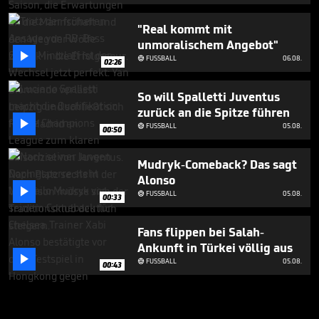
"Real kommt mit
unmoralischem Angebot"

FUSSBALL
06.08.

02:26
So will Spalletti Juventus
zurück an die Spitze führen

FUSSBALL
05.08.

00:50
Mudryk-Comeback? Das sagt
Alonso

FUSSBALL
05.08.

00:33
Fans flippen bei Salah-
Ankunft in Türkei völlig aus

FUSSBALL
05.08.

00:43