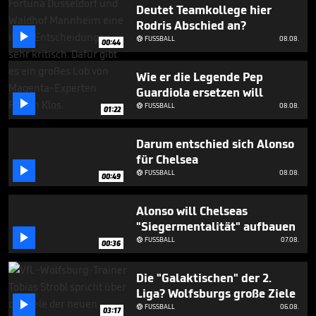
3
Deutet Teamkollege hier
minutes,
Rodris Abschied an?
37

FUSSBALL
08.08.
seconds

00:44
Wie er die Legende Pep
Guardiola ersetzen will

FUSSBALL
08.08.

01:22
Darum entschied sich Alonso
für Chelsea

FUSSBALL
08.08.

00:49
Alonso will Chelseas
"Siegermentalität" aufbauen

FUSSBALL
07.08.

00:36
Die "Galaktischen" der 2.
Liga? Wolfsburgs große Ziele

FUSSBALL
06.08.

03:17