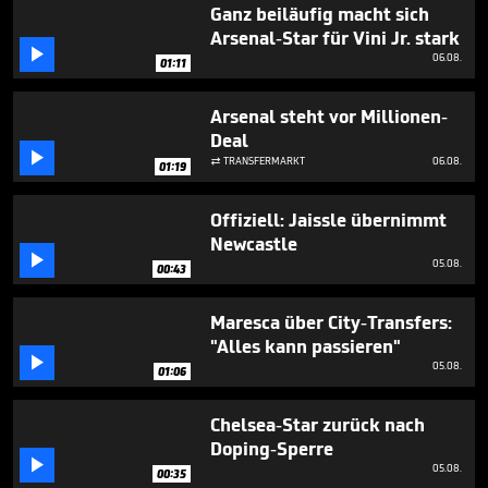
seconds
Ganz beiläufig macht sich
Arsenal-Star für Vini Jr. stark

06.08.
01:11
Arsenal steht vor Millionen-
Deal

TRANSFERMARKT
06.08.

01:19
Offiziell: Jaissle übernimmt
Newcastle

05.08.
00:43
Maresca über City-Transfers:
"Alles kann passieren"

05.08.
01:06
Chelsea-Star zurück nach
Doping-Sperre

05.08.
00:35