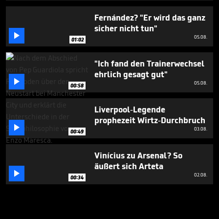
Fernández? "Er wird das ganz
sicher nicht tun"

05.08.
01:02
"Ich fand den Trainerwechsel
ehrlich gesagt gut"

05.08.
00:58
Liverpool-Legende
prophezeit Wirtz-Durchbruch

03.08.
00:49
Vinícius zu Arsenal? So
äußert sich Arteta

02.08.
00:34