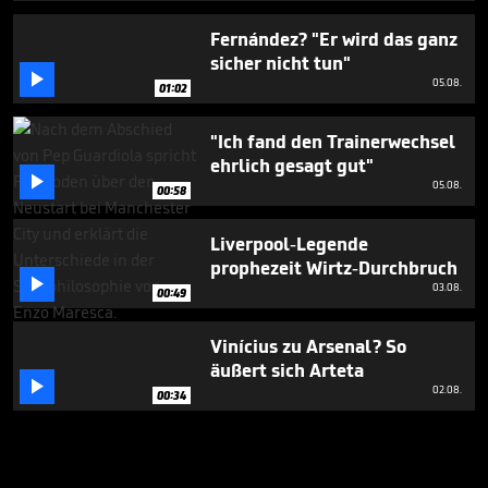
Fernández? "Er wird das ganz
sicher nicht tun"

05.08.
01:02
"Ich fand den Trainerwechsel
ehrlich gesagt gut"

05.08.
00:58
Liverpool-Legende
prophezeit Wirtz-Durchbruch

03.08.
00:49
Vinícius zu Arsenal? So
äußert sich Arteta

02.08.
00:34