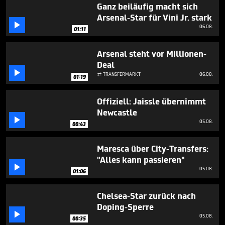
seconds
Ganz beiläufig macht sich
Arsenal-Star für Vini Jr. stark

06.08.
01:11
Arsenal steht vor Millionen-
Deal

TRANSFERMARKT
06.08.

01:19
Offiziell: Jaissle übernimmt
Newcastle

05.08.
00:43
Maresca über City-Transfers:
"Alles kann passieren"

05.08.
01:06
Chelsea-Star zurück nach
Doping-Sperre

05.08.
00:35