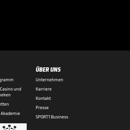
Bayern-Star - War
diese Niederlage

vermeidbar?
EUROLEAGUE
12.03.
01:44
ÜBER UNS
ogramm
Unternehmen
-Casino und
Karriere
theken
Kontakt
etten
Presse
 Akademie
SPORT1 Business