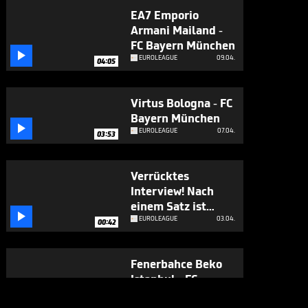
EA7 Emporio
Armani Mailand -
FC Bayern München

EUROLEAGUE
09.04.
04:05
Virtus Bologna - FC
Bayern München

EUROLEAGUE
07.04.
03:53
Verrücktes
Interview! Nach
einem Satz ist

Schluss
EUROLEAGUE
03.04.
00:42
Fenerbahce Beko
Istanbul - FC
Bayern München

EUROLEAGUE
01.04.