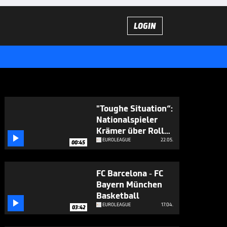
LOGIN
"Toughe Situation“:
Nationalspieler
Krämer über Rolle

bei Real Madrid
EUROLEAGUE
22.05.
00:45
FC Barcelona - FC
Bayern München
Basketball

EUROLEAGUE
17.04.
03:42