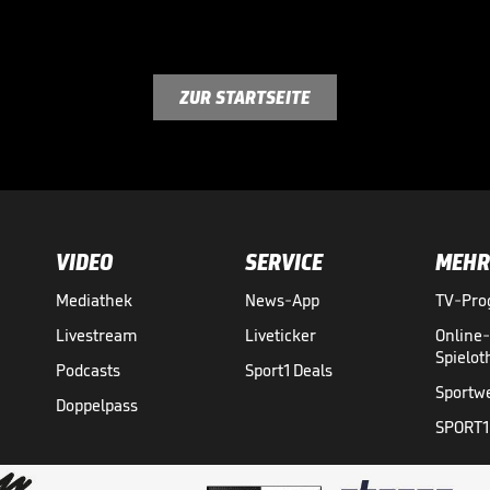
ZUR STARTSEITE
VIDEO
SERVICE
MEHR
Mediathek
News-App
TV-Pr
Livestream
Liveticker
Online
Spielo
Podcasts
Sport1 Deals
Sportw
Doppelpass
SPORT1