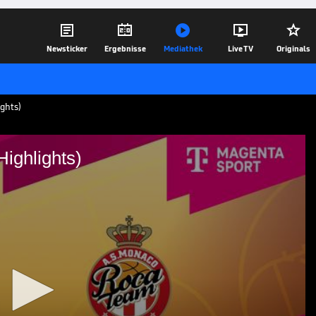





Newsticker
Ergebnisse
Mediathek
Live TV
Originals
ghts)
ighlights)
naco (Highlights)
ights | EuroLeague
02.05.25