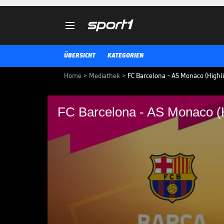

ÜBERSICHT
KATEGORIEN
Home
>
Mediathek
>
FC Barcelona - AS Monaco (Highli
FC Barcelona - AS Monaco (H
FC Barcelona - AS Mo
FC Barcelona - AS Monaco: Highl
EUROLEAGUE