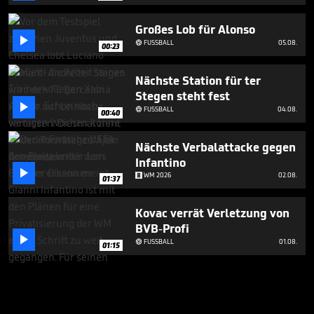
Großes Lob für Alonso

FUSSBALL
05.08.

00:23
Nächste Station für ter
Stegen steht fest

FUSSBALL
04.08.

00:40
Nächste Verbalattacke gegen
Infantino

WM 2026
02.08.
01:37
Kovac verrät Verletzung von
BVB-Profi

FUSSBALL
01.08.

01:15