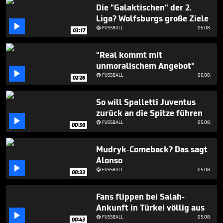
5
Die "Galaktischen" der 2.
minutes,
Liga? Wolfsburgs große Ziele
27

seconds
FUSSBALL
06.08.

03:17
"Real kommt mit
unmoralischem Angebot"

FUSSBALL
06.08.

02:26
So will Spalletti Juventus
zurück an die Spitze führen

FUSSBALL
05.08.

00:50
Mudryk-Comeback? Das sagt
Alonso

FUSSBALL
05.08.

00:33
Fans flippen bei Salah-
Ankunft in Türkei völlig aus

FUSSBALL
05.08.

00:43