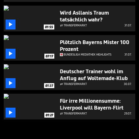
Wird Asllanis Traum
tatsächlich wahr?

TRANSFERMARKT
31.07.

01:55
Plötzlich Bayerns Mister 100
Prozent

BUNDESLIGA MEDIATHEK HIGHLIGHTS
31.07.
07:17
Deutscher Trainer wohl im
Anflug auf Woltemade-Klub

TRANSFERMARKT
30.07.

01:37
Für irre Millionensumme:
Liverpool will Bayern-Flirt

TRANSFERMARKT
29.07.

01:27