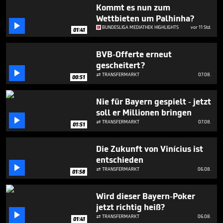
4
Kommt es nun zum
minutes,
Wettbieten um Palhinha?
28

BUNDESLIGA MEDIATHEK HIGHLIGHTS
vor 11 Std.
seconds
01:41
BVB-Offerte erneut
gescheitert?

TRANSFERMARKT
07.08.

00:51
Nie für Bayern gespielt - jetzt
soll er Millionen bringen

TRANSFERMARKT
07.08.

01:51
Die Zukunft von Vinícius ist
entschieden

TRANSFERMARKT
06.08.

01:58
Wird dieser Bayern-Poker
jetzt richtig heiß?

TRANSFERMARKT
06.08.

01:41