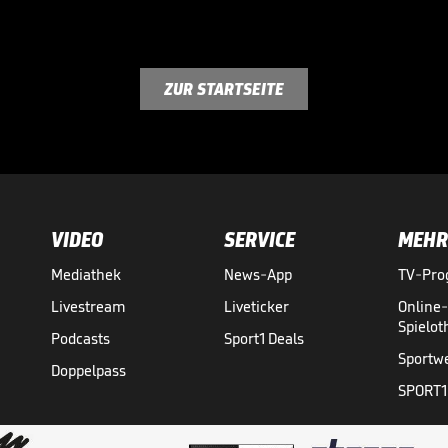
ZUR STARTSEITE
VIDEO
SERVICE
MEHR
Mediathek
News-App
TV-Pr
Livestream
Liveticker
Online
Spielo
Podcasts
Sport1 Deals
Sportw
Doppelpass
SPORT1