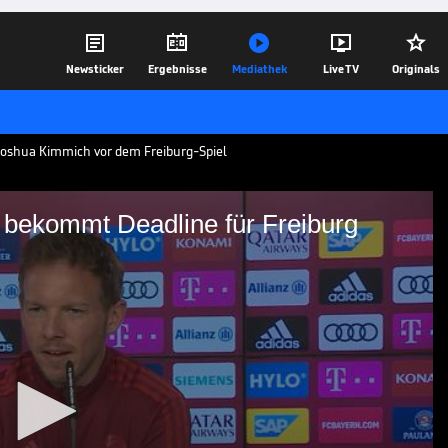





Newsticker
Ergebnisse
Mediathek
Live TV
Originals
 Joshua Kimmich vor dem Freiburg-Spiel
 bekommt Deadline für Freiburg
 Kimmich bekommt
g
eines dritten Kindes verpasst Joshua
piele gegen Israel und die Niederlande,
 den SC Freiburg ist sein Einsatz noch