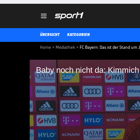

ÜBERSICHT
KATEGORIEN
Home
>
Mediathek
>
FC Bayern: Das ist der Stand um
Baby noch nicht da: Kimmich
Baby noch nicht da:
Deadline für Freibur
Wegen der anstehenden Geburt s
Kimmich bereits die DFB-Länders
auch beim Bundesligaspiel gegen
fraglich.