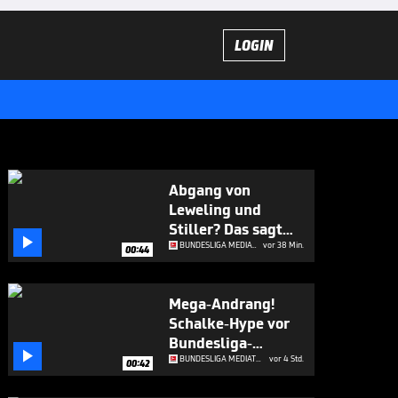
LOGIN
Abgang von
Leweling und
Stiller? Das sagt

der VfB-Boss
BUNDESLIGA MEDIATHEK HIGHLIGHTS
vor 38 Min.
00:44
Mega-Andrang!
Schalke-Hype vor
Bundesliga-

Rückkehr
BUNDESLIGA MEDIATHEK HIGHLIGHTS
vor 4 Std.
00:42