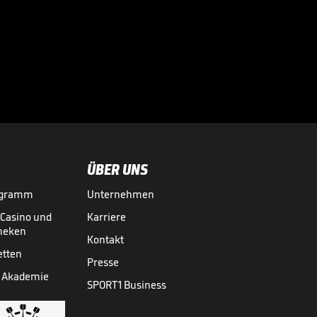
Welt? Das sagt
Dankert

BUNDESLIGA MEDIATHEK HIGHLIGHTS
07.08.
01:04
ÜBER UNS
ogramm
Unternehmen
-Casino und
Karriere
theken
Kontakt
etten
Presse
 Akademie
SPORT1 Business