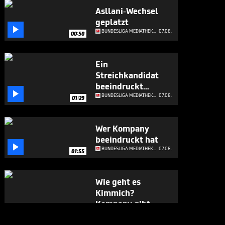
Asllani-Wechsel
geplatzt

BUNDESLIGA MEDIATHEK HIGHLIGHTS
07.08.
00:50
Ein
Streichkandidat
beeindruckt

Kompany
BUNDESLIGA MEDIATHEK HIGHLIGHTS
07.08.
01:29
Wer Kompany
beeindruckt hat

BUNDESLIGA MEDIATHEK HIGHLIGHTS
07.08.
01:55
Wie geht es
Kimmich?
Kompany gibt

Update
BUNDESLIGA MEDIATHEK HIGHLIGHTS
07.08.
00:34