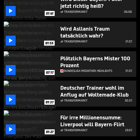
1
jetzt richtig heiß?
minute,

TRANSFERMARKT
06.08.

14
01:41
seconds
Wird Asllanis Traum
tatsächlich wahr?

TRANSFERMARKT
31.07.

01:55
Plötzlich Bayerns Mister 100
Prozent

BUNDESLIGA MEDIATHEK HIGHLIGHTS
31.07.
07:17
Deutscher Trainer wohl im
Anflug auf Woltemade-Klub

TRANSFERMARKT
30.07.

01:37
Für irre Millionensumme:
Liverpool will Bayern-Flirt

TRANSFERMARKT
29.07.

01:27