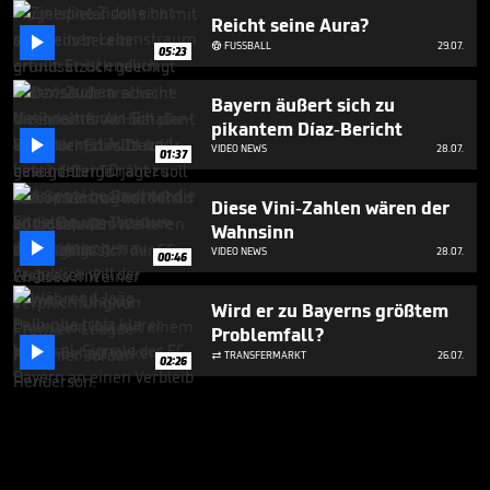
Reicht seine Aura?

FUSSBALL
29.07.

05:23
Bayern äußert sich zu
pikantem Díaz-Bericht

VIDEO NEWS
28.07.
01:37
Diese Vini-Zahlen wären der
Wahnsinn

VIDEO NEWS
28.07.
00:46
Wird er zu Bayerns größtem
Problemfall?

TRANSFERMARKT
26.07.

02:26