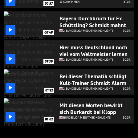

SCHWIMMEN
31.07.

00:57
Bayern-Durchbruch für Ex-
Schützling? Schmidt mahnt

2. BUNDESLIGA MEDIATHEK HIGHLIGHTS
30.07.
00:48
Hier muss Deutschland noch
viel vom Weltmeister lernen

2. BUNDESLIGA MEDIATHEK HIGHLIGHTS
30.07.
01:36
Bei dieser Thematik schlägt
Kult-Trainer Schmidt Alarm

2. BUNDESLIGA MEDIATHEK HIGHLIGHTS
30.07.
01:22
Mit diesen Worten bewirbt
sich Burkardt bei Klopp

BUNDESLIGA MEDIATHEK HIGHLIGHTS
30.07.
01:02