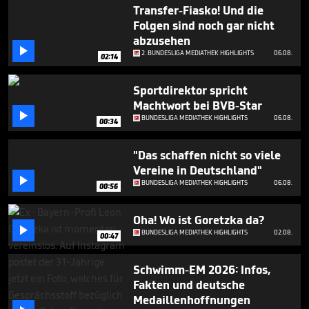
48
Transfer-Fiasko! Und die
seconds
Folgen sind noch gar nicht
abzusehen

2. BUNDESLIGA MEDIATHEK HIGHLIGHTS
06.08.
02:14
Sportdirektor spricht
Machtwort bei BVB-Star

BUNDESLIGA MEDIATHEK HIGHLIGHTS
06.08.
00:34
"Das schaffen nicht so viele
Vereine in Deutschland"

BUNDESLIGA MEDIATHEK HIGHLIGHTS
06.08.
00:56
Oha! Wo ist Goretzka da?

BUNDESLIGA MEDIATHEK HIGHLIGHTS
02.08.
00:47
Schwimm-EM 2026: Infos,
Fakten und deutsche
Medaillenhoffnungen