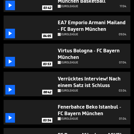
München Basketball
minutes,

31
EUROLEAGUE
17.04.
03:42
seconds
EA7 Emporio Armani Mailand
- FC Bayern München

EUROLEAGUE
09.04.
04:05
Virtus Bologna - FC Bayern
München

EUROLEAGUE
07.04.
03:53
Verrücktes Interview! Nach
einem Satz ist Schluss

EUROLEAGUE
03.04.
00:42
Fenerbahce Beko Istanbul -
FC Bayern München

EUROLEAGUE
01.04.
03:54