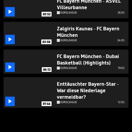
FC Bayern München - ASVEL
Villeurbanne

EUROLEAGUE
26.03.
03:52
Zalgiris Kaunas - FC Bayern
München

EUROLEAGUE
24.03.
03:56
FC Bayern München - Dubai
Basketball (Highlights)

EUROLEAGUE
19.03.
04:12
Enttäuschter Bayern-Star -
War diese Niederlage
vermeidbar?

EUROLEAGUE
12.03.
01:44