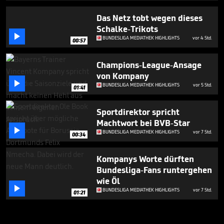
Das Netz tobt wegen dieses
Schalke-Trikots

BUNDESLIGA MEDIATHEK HIGHLIGHTS
vor 4 Std.
00:57
Champions-League-Ansage
von Kompany

BUNDESLIGA MEDIATHEK HIGHLIGHTS
vor 5 Std.
01:41
Sportdirektor spricht
Machtwort bei BVB-Star

BUNDESLIGA MEDIATHEK HIGHLIGHTS
vor 7 Std.
00:34
Kompanys Worte dürften
Bundesliga-Fans runtergehen
wie Öl

BUNDESLIGA MEDIATHEK HIGHLIGHTS
vor 7 Std.
01:21