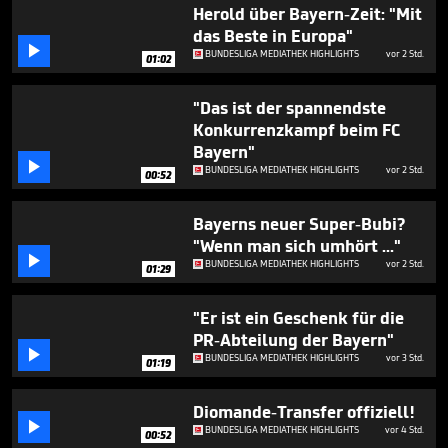
1
Herold über Bayern-Zeit: "Mit
minute,
das Beste in Europa"
30

BUNDESLIGA MEDIATHEK HIGHLIGHTS
vor 2 Std.
seconds
01:02
"Das ist der spannendste
Konkurrenzkampf beim FC
Bayern"

BUNDESLIGA MEDIATHEK HIGHLIGHTS
vor 2 Std.
00:52
Bayerns neuer Super-Bubi?
"Wenn man sich umhört ..."

BUNDESLIGA MEDIATHEK HIGHLIGHTS
vor 2 Std.
01:29
"Er ist ein Geschenk für die
PR-Abteilung der Bayern"

BUNDESLIGA MEDIATHEK HIGHLIGHTS
vor 3 Std.
01:19
Diomande-Transfer offiziell!

BUNDESLIGA MEDIATHEK HIGHLIGHTS
vor 4 Std.
00:52