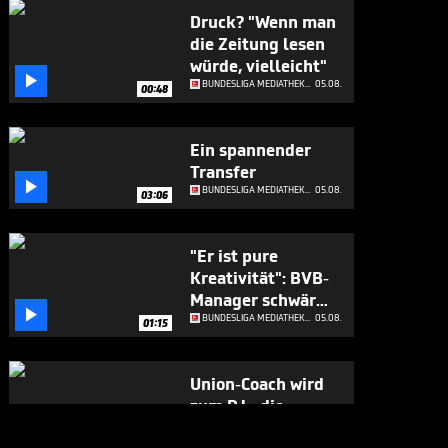
Druck? "Wenn man
die Zeitung lesen
würde, vielleicht"

BUNDESLIGA MEDIATHEK HIGHLIGHTS
05.08.
00:48
Ein spannender
Transfer

BUNDESLIGA MEDIATHEK HIGHLIGHTS
05.08.
03:06
"Er ist pure
Kreativität": BVB-
Manager schwärmt

von Neuzugang
BUNDESLIGA MEDIATHEK HIGHLIGHTS
05.08.
01:15
Union-Coach wird
zum DJ - die
Spieler feiern ihn

BUNDESLIGA MEDIATHEK HIGHLIGHTS
05.08.