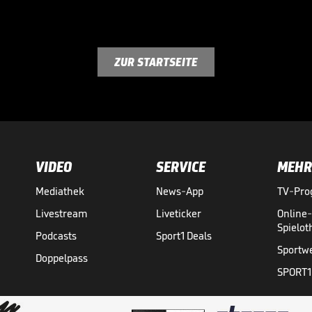
ZUR STARTSEITE
VIDEO
SERVICE
MEHR
Mediathek
News-App
TV-Pr
Livestream
Liveticker
Online
Spielo
Podcasts
Sport1 Deals
Sportw
Doppelpass
SPORT1