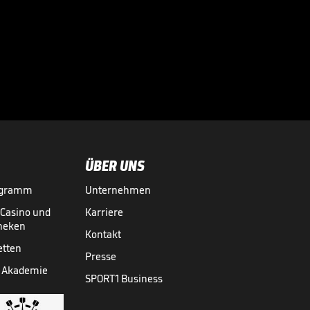
"Ich habe noch
Hunger!"

BUNDESLIGA MEDIATHEK HIGHLIGHTS
04.08.
01:22
ÜBER UNS
ogramm
Unternehmen
-Casino und
Karriere
theken
Kontakt
etten
Presse
 Akademie
SPORT1 Business