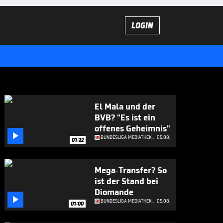
LOGIN
El Mala und der
BVB? "Es ist ein
offenes Geheimnis"

BUNDESLIGA MEDIATHEK HIGHLIGHTS
05.08.
01:22
Mega-Transfer? So
ist der Stand bei
Diomande

BUNDESLIGA MEDIATHEK HIGHLIGHTS
05.08.
01:00