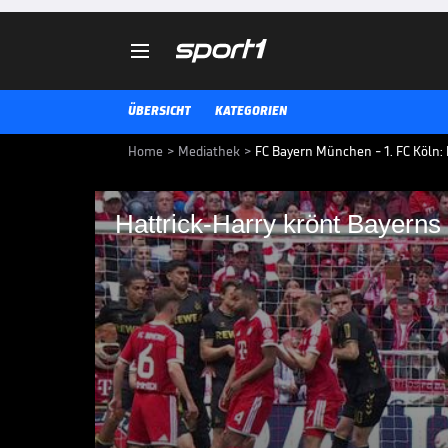

ÜBERSICHT
KATEGORIEN
Home
>
Mediathek
>
FC Bayern München - 1. FC Köln: 
Hattrick-Harry krönt Bayerns
Hattrick-Harry krönt
Die Highlights und alle Tore de
und dem 1. FC Köln vom 34. Spiel
BUNDESLIGA MEDIATHEK HIGHLIGHTS