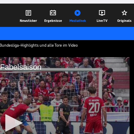





Newsticker
Ergebnisse
Mediathek
Live TV
Originals
Bundesliga-Highlights und alle Tore im Video
 Fabelsaison
 Bayerns Fabelsaison
r Partie zwischen dem FC Bayern München
tag der Fußball-Bundesliga im Video.
17.05.26