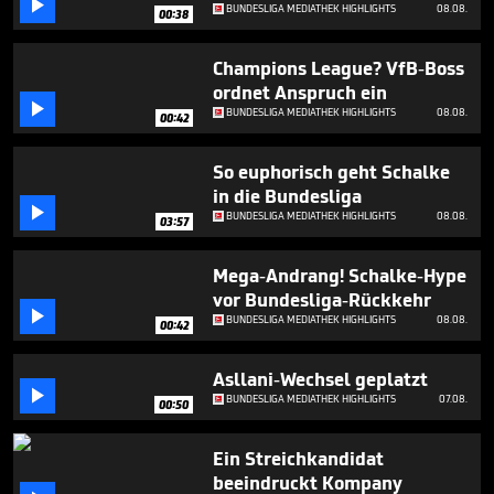

27
BUNDESLIGA MEDIATHEK HIGHLIGHTS
08.08.
00:38
seconds
Champions League? VfB-Boss
ordnet Anspruch ein

BUNDESLIGA MEDIATHEK HIGHLIGHTS
08.08.
00:42
So euphorisch geht Schalke
in die Bundesliga

BUNDESLIGA MEDIATHEK HIGHLIGHTS
08.08.
03:57
Mega-Andrang! Schalke-Hype
vor Bundesliga-Rückkehr

BUNDESLIGA MEDIATHEK HIGHLIGHTS
08.08.
00:42
Asllani-Wechsel geplatzt

BUNDESLIGA MEDIATHEK HIGHLIGHTS
07.08.
00:50
Ein Streichkandidat
beeindruckt Kompany