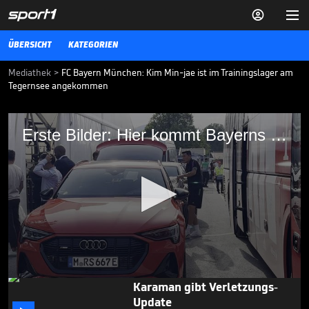


ÜBERSICHT
KATEGORIEN
Mediathek
>
FC Bayern München: Kim Min-jae ist im Trainingslager am
Tegernsee angekommen
Erste Bilder: Hier kommt Bayerns Neuer
Erste Bilder: Hier kommt Bayerns Neuer
Neuzugang Kim Min-jae ist im Trainingslager des FC Bayern
München am Tegernsee angekommen.
BUNDESLIGA MEDIATHEK HIGHLIGHTS
18.07.23
Gehen Leweling und Stiller,
Herr Wehrle?

BUNDESLIGA MEDIATHEK HIGHLIGHTS
08.08.
00:44
0
Karaman gibt Verletzungs-
seconds
Update
of