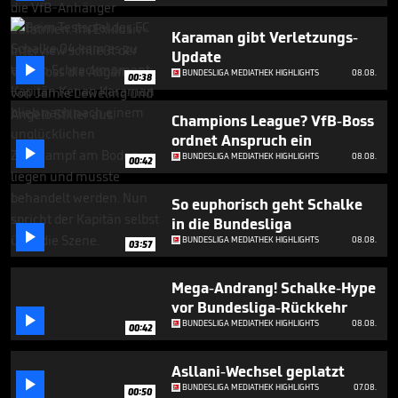
1
minute,
Karaman gibt Verletzungs-
17
seconds
Update

BUNDESLIGA MEDIATHEK HIGHLIGHTS
08.08.
00:38
Champions League? VfB-Boss
ordnet Anspruch ein

BUNDESLIGA MEDIATHEK HIGHLIGHTS
08.08.
00:42
So euphorisch geht Schalke
in die Bundesliga

BUNDESLIGA MEDIATHEK HIGHLIGHTS
08.08.
03:57
Mega-Andrang! Schalke-Hype
vor Bundesliga-Rückkehr

BUNDESLIGA MEDIATHEK HIGHLIGHTS
08.08.
00:42
Asllani-Wechsel geplatzt

BUNDESLIGA MEDIATHEK HIGHLIGHTS
07.08.
00:50