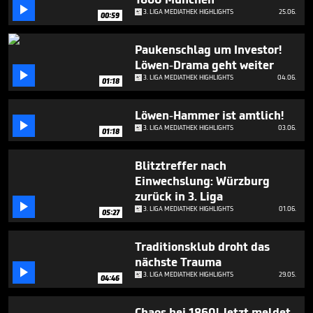
minutes,

3. LIGA MEDIATHEK HIGHLIGHTS
25.06.
18
00:59
seconds
Paukenschlag um Investor!
Löwen-Drama geht weiter

3. LIGA MEDIATHEK HIGHLIGHTS
04.06.
01:18
Löwen-Hammer ist amtlich!

3. LIGA MEDIATHEK HIGHLIGHTS
03.06.
01:18
Blitztreffer nach
Einwechslung: Würzburg
zurück in 3. Liga

3. LIGA MEDIATHEK HIGHLIGHTS
01.06.
05:27
Traditionsklub droht das
nächste Trauma

3. LIGA MEDIATHEK HIGHLIGHTS
29.05.
04:46
Chaos bei 1860! Jetzt meldet