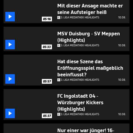
Mit dieser Ansage machte er
seine Aufsteiger heiß

3. LIGA MEDIATHEK HIGHLIGHTS
10.08.
05:16
MSV Duisburg - SV Meppen
(Highlights)

3. LIGA MEDIATHEK HIGHLIGHTS
10.08.
05:33
Hat diese Szene das
Eröffnungsspiel maßgeblich
beeinflusst?

3. LIGA MEDIATHEK HIGHLIGHTS
10.08.
05:57
FC Ingolstadt 04 -
Würzburger Kickers
(Highlights)

3. LIGA MEDIATHEK HIGHLIGHTS
10.08.
05:37
Nur einer war jünger! 16-