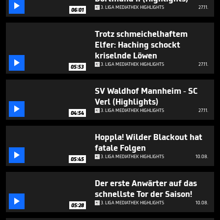

3. LIGA MEDIATHEK HIGHLIGHTS
27.11.
06:01
Trotz schmeichelhaftem
Elfer: Haching schockt
kriselnde Löwen

3. LIGA MEDIATHEK HIGHLIGHTS
27.11.
05:53
SV Waldhof Mannheim - SC
Verl (Highlights)

3. LIGA MEDIATHEK HIGHLIGHTS
27.11.
04:54
Hoppla! Wilder Blackout hat
fatale Folgen

3. LIGA MEDIATHEK HIGHLIGHTS
10.08.
05:45
Der erste Anwärter auf das
schnellste Tor der Saison!

3. LIGA MEDIATHEK HIGHLIGHTS
10.08.
05:28