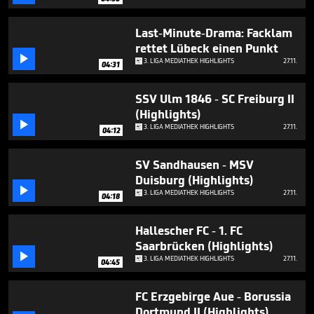
minutes,
58
seconds
Last-Minute-Drama: Facklam
rettet Lübeck einen Punkt

3. LIGA MEDIATHEK HIGHLIGHTS
27.11.
04:31
SSV Ulm 1846 - SC Freiburg II
(Highlights)

3. LIGA MEDIATHEK HIGHLIGHTS
27.11.
04:12
SV Sandhausen - MSV
Duisburg (Highlights)

3. LIGA MEDIATHEK HIGHLIGHTS
27.11.
04:18
Hallescher FC - 1. FC
Saarbrücken (Highlights)

3. LIGA MEDIATHEK HIGHLIGHTS
27.11.
04:45
FC Erzgebirge Aue - Borussia
Dortmund II (Highlights)