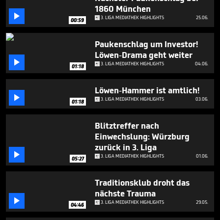
4
1860 München
minutes,

3. LIGA MEDIATHEK HIGHLIGHTS
25.06.
27
00:59
seconds
Paukenschlag um Investor!
Löwen-Drama geht weiter

3. LIGA MEDIATHEK HIGHLIGHTS
04.06.
01:18
Löwen-Hammer ist amtlich!

3. LIGA MEDIATHEK HIGHLIGHTS
03.06.
01:18
Blitztreffer nach
Einwechslung: Würzburg
zurück in 3. Liga

3. LIGA MEDIATHEK HIGHLIGHTS
01.06.
05:27
Traditionsklub droht das
nächste Trauma

3. LIGA MEDIATHEK HIGHLIGHTS
29.05.
04:46