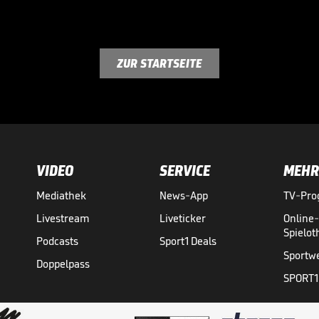
ZUR STARTSEITE
VIDEO
SERVICE
MEHR
Mediathek
News-App
TV-Pr
Livestream
Liveticker
Online
Spielo
Podcasts
Sport1 Deals
Sportw
Doppelpass
SPORT1