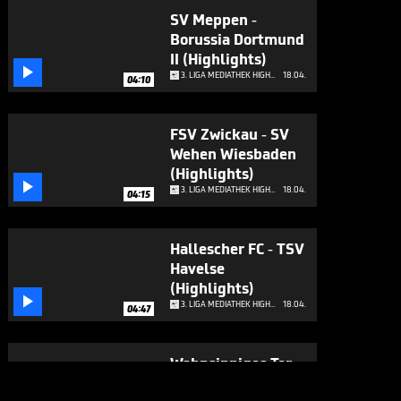
SV Meppen -
Borussia Dortmund
II (Highlights)

3. LIGA MEDIATHEK HIGHLIGHTS
18.04.
04:10
FSV Zwickau - SV
Wehen Wiesbaden
(Highlights)

3. LIGA MEDIATHEK HIGHLIGHTS
18.04.
04:15
Hallescher FC - TSV
Havelse
(Highlights)

3. LIGA MEDIATHEK HIGHLIGHTS
18.04.
04:47
Wahnsinniges Tor-
Spektakel! Verl