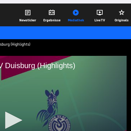





Newsticker
Ergebnisse
Mediathek
Live TV
Originals
sburg (Highlights)
V Duisburg (Highlights)
lin - MSV Duisburg
sburg: Tore und Highlights | 3. Liga
18.04.22