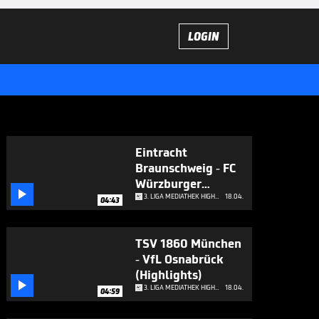
LOGIN
Eintracht
Braunschweig - FC
Würzburger

Kickers
3. LIGA MEDIATHEK HIGHLIGHTS
18.04.
04:43
(Highlights)
TSV 1860 München
- VfL Osnabrück
(Highlights)

3. LIGA MEDIATHEK HIGHLIGHTS
18.04.
04:59