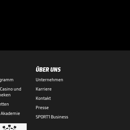
Nächster
Paukenschlag bei
1860 München

3. LIGA MEDIATHEK HIGHLIGHTS
25.06.
00:59
Paukenschlag um
Investor! Löwen-
Drama geht weiter

3. LIGA MEDIATHEK HIGHLIGHTS
04.06.
01:18
ÜBER UNS
ogramm
Unternehmen
Löwen-Hammer ist
amtlich!
-Casino und
Karriere

3. LIGA MEDIATHEK HIGHLIGHTS
03.06.
01:18
theken
Kontakt
etten
Presse
Blitztreffer nach
 Akademie
SPORT1 Business
Einwechslung:
Würzburg zurück

3. LIGA MEDIATHEK HIGHLIGHTS
01.06.