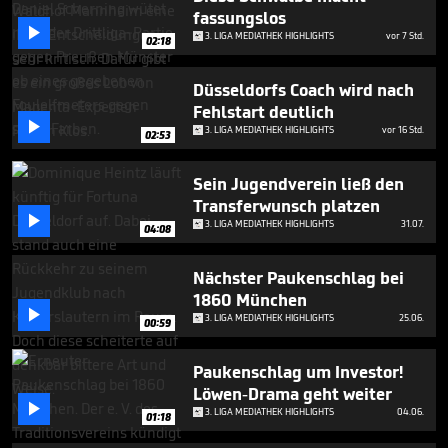
4
fassungslos
minutes,

3. LIGA MEDIATHEK HIGHLIGHTS
vor 7 Std.
39
02:18
seconds
Düsseldorfs Coach wird nach
Fehlstart deutlich

3. LIGA MEDIATHEK HIGHLIGHTS
vor 16 Std.
02:53
Sein Jugendverein ließ den
Transferwunsch platzen

3. LIGA MEDIATHEK HIGHLIGHTS
31.07.
04:08
Nächster Paukenschlag bei
1860 München

3. LIGA MEDIATHEK HIGHLIGHTS
25.06.
00:59
Paukenschlag um Investor!
Löwen-Drama geht weiter

3. LIGA MEDIATHEK HIGHLIGHTS
04.06.
01:18