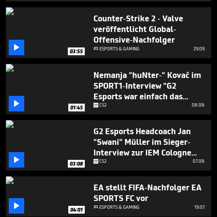
Counter-Strike 2 - Valve
veröffentlicht Global-
Offensive-Nachfolger

ESPORTS & GAMING
29.09.

03:55
Nemanja "huNter-" Kovač im
SPORT1-Interview "G2
Esports war einfach das

bessere Team"
CS2
08.08.
01:45
G2 Esports Headcoach Jan
"Swani" Müller im Sieger-
Interview zur IEM Cologne

2023
CS2
07.08.
03:08
EA stellt FIFA-Nachfolger EA
SPORTS FC vor

ESPORTS & GAMING
19.07.

04:01