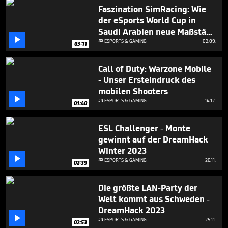
minutes,
Faszination SimRacing: Wie
23
der eSports World Cup in
seconds
Saudi Arabien neue Maßstäbe

setzt
ESPORTS & GAMING
02.09.

03:11
Call of Duty: Warzone Mobile
- Unser Ersteindruck des
mobilen Shooters

ESPORTS & GAMING
14.12.

01:40
ESL Challenger - Monte
gewinnt auf der DreamHack
Winter 2023

ESPORTS & GAMING
26.11.

02:39
Die größte LAN-Party der
Welt kommt aus Schweden -
DreamHack 2023

ESPORTS & GAMING
25.11.

02:53